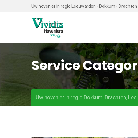
Skip
Uw hovenier in regio Leeuwarden - Dokkum - Drachten
to
content
Service Catego
Uw hovenier in regio Dokkum, Drachten, Leeu