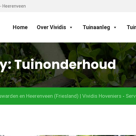
 - Heerenveen
Home
Over Vividis
Tuinaanleg
Tui
ry:
Tuinonderhoud
warden en Heerenveen (Friesland) | Vividis Hoveniers
Serv
-